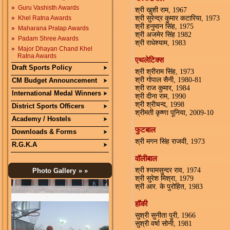
»
Guru Vashisth Awards
श्री खुशी राम, 1967
»
Khel Ratna Awards
श्री सुरेन्द्र कुमार कटारिया, 1973
श्री हनुमान सिंह, 1975
»
Maharana Pratap Awards
श्री अजमेर सिंह 1982
»
Padam Shree Awards
श्री राधेश्याम, 1983
»
Major Dhayan Chand Khel
Ratna Awards
एथलेटिक्स
Draft Sports Policy
श्री श्रीराम सिंह, 1973
श्री गोपाल सैनी, 1980-81
CM Budget Announcement
श्री राज कुमार, 1984
International Medal Winners
श्री दीना राम, 1990
श्री श्रीचन्द, 1998
District Sports Officers
श्रीमती कृष्णा पूनिया, 2009-10
Academy / Hostels
फुटबाल
Downloads & Forms
श्री मगन सिंह राजवी, 1973
R.G.K.A
वॉलीबाल
श्री श्यामसुन्दर राव, 1974
Photo Gallery
» »
श्री सुरेश मिश्रा, 1979
श्री आर. के पुरोहित, 1983
हॉकी
सुश्री सुनीता पुरी, 1966
सुश्री वर्षा सोनी, 1981