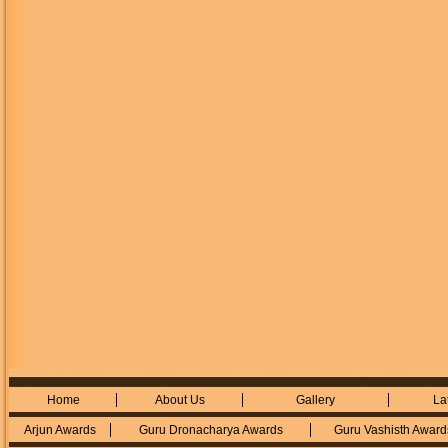
Home
About Us
Gallery
La
Arjun Awards
Guru Dronacharya Awards
Guru Vashisth Award