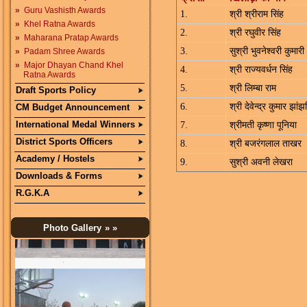
»
Guru Vashisth Awards
1.
श्री श्रीराम सिंह
»
Khel Ratna Awards
2.
श्री रघुवीर सिंह
»
Maharana Pratap Awards
3.
सुश्री भुवनेश्वरी कुमारी
»
Padam Shree Awards
»
Major Dhayan Chand Khel
4.
श्री राज्यवर्धन सिंह
Ratna Awards
5.
श्री लिम्बा राम
Draft Sports Policy
6.
श्री देवेन्द्र कुमार झां
CM Budget Announcement
International Medal Winners
7.
श्रीमती कृष्णा पूनिया
District Sports Officers
8.
श्री बजरंगलाल ताखर
Academy / Hostels
9.
सुश्री अवनी लेखरा
Downloads & Forms
R.G.K.A
Photo Gallery
» »