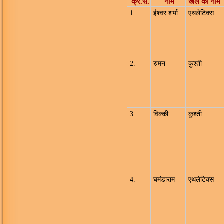
क्र.सं.
नाम
खेल का नाम
1.
ईश्वर शर्मा
एथलेटिक्स
2.
रुमन
कुश्ती
3.
विक्की
कुश्ती
4.
घमंडाराम
एथलेटिक्स