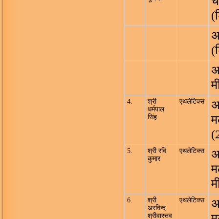
च
(
अ
(
अ
म
4.
श्री
एथलेटिक्स
अ
धर्मपाल
म
सिंह
(
5.
श्री रवि
एथलेटिक्स
अ
कुमार
म
म
6.
श्री
एथलेटिक्स
अ
अरविन्द
म
श्रीवास्तव