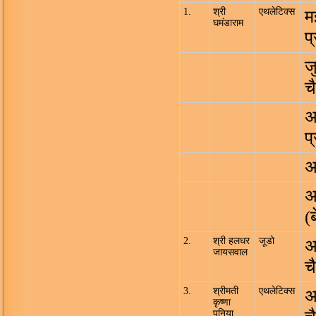
1.
श्री
एथलेटिक्स
म
घमंडाराम
प
ज
च
अ
प
अ
अ
(
2.
श्री हलधर
जूडो
अ
जायसवाल
च
3.
श्रीमती
एथलेटिक्स
अ
कृष्णा
पूनिया