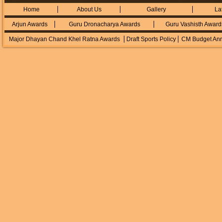
Home
About Us
Gallery
La
Arjun Awards
Guru Dronacharya Awards
Guru Vashisth Award
Major Dhayan Chand Khel Ratna Awards
Draft Sports Policy
CM Budget An