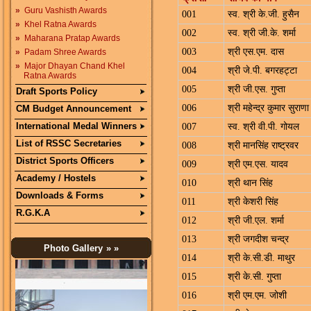
»
Guru Vashisth Awards
001
स्व. श्री के.जी. हुसैन
»
Khel Ratna Awards
002
स्व. श्री जी.के. शर्मा
»
Maharana Pratap Awards
003
श्री एस.एम. दास
»
Padam Shree Awards
»
Major Dhayan Chand Khel
004
श्री जे.पी. बगरहट्टा
Ratna Awards
005
श्री जी.एस. गुप्ता
Draft Sports Policy
006
श्री महेन्द्र कुमार सुराणा
CM Budget Announcement
International Medal Winners
007
स्व. श्री वी.पी. गोयल
List of RSSC Secretaries
008
श्री मानसिंह राष्ट्रवर
District Sports Officers
009
श्री एम.एस. यादव
Academy / Hostels
010
श्री थान सिंह
Downloads & Forms
011
श्री केशरी सिंह
R.G.K.A
012
श्री जी.एल. शर्मा
013
श्री जगदीश चन्द्र
Photo Gallery
» »
014
श्री के.सी.डी. माथुर
015
श्री के.सी. गुप्ता
016
श्री एम.एम. जोशी