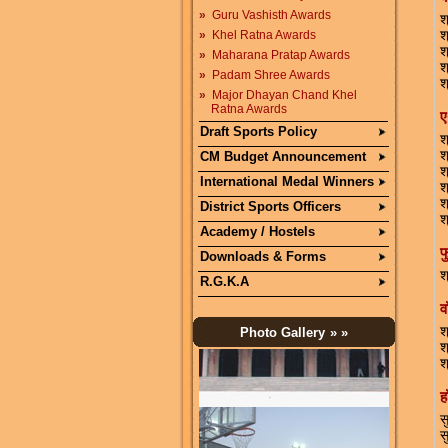
»
Guru Vashisth Awards
श
»
Khel Ratna Awards
श
श
»
Maharana Pratap Awards
श
»
Padam Shree Awards
श
»
Major Dhayan Chand Khel
Ratna Awards
ए
Draft Sports Policy
श
श
CM Budget Announcement
श
International Medal Winners
श
श
District Sports Officers
श
Academy / Hostels
फ
Downloads & Forms
श
R.G.K.A
व
श
Photo Gallery
» »
श
श
ह
स
स