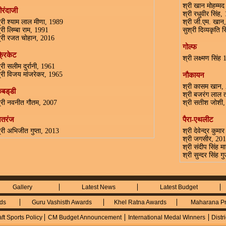
श्री खान मोहम्म
ीरंदाजी
श्री रधुवीर सिंह,
्री श्याम लाल मीणा, 1989
श्री जी.एम. खान
्री लिम्बा राम, 1991
सुश्री दिव्यकृति 
्री रजत चोहान, 2016
गोल्फ
्रिकेट
श्री लक्ष्मण सिंह
्री सलीम दुर्रानी, 1961
्री विजय मांजरेकर, 1965
नौकायन
श्री कासम खान,
बड्‌डी
श्री बजरंग लाल
्री नवनीत गौतम, 2007
श्री सतीश जोशी
तरंज
पैरा-एथलीट
्री अभिजीत गुप्ता, 2013
श्री देवेन्द्र कु
श्री जगसीर, 20
श्री संदीप सिंह 
श्री सुन्दर सिंह ग
Gallery
Latest News
Latest Budget
ds
Guru Vashisth Awards
Khel Ratna Awards
Maharana Pr
ft Sports Policy
CM Budget Announcement
International Medal Winners
Distr