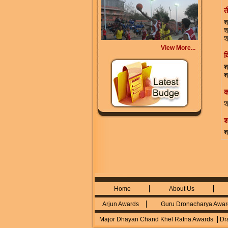
त
श
श
श
View More...
क
श
श
क
श
श
श
Home
About Us
Arjun Awards
Guru Dronacharya Awar
Major Dhayan Chand Khel Ratna Awards
Dra