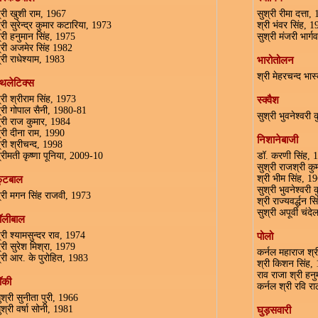
्री खुशी राम, 1967
सुश्री रीमा दत्ता,
्री सुरेन्द्र कुमार कटारिया, 1973
श्री भंवर सिंह, 
्री हनुमान सिंह, 1975
सुश्री मंजरी भार्
्री अजमेर सिंह 1982
्री राधेश्याम, 1983
भारोतोलन
श्री मेहरचन्द भा
थलेटिक्स
्री श्रीराम सिंह, 1973
स्क्वैश
्री गोपाल सैनी, 1980-81
सुश्री भुवनेश्वरी
्री राज कुमार, 1984
्री दीना राम, 1990
निशानेबाजी
्री श्रीचन्द, 1998
्रीमती कृष्णा पूनिया, 2009-10
डॉ. करणी सिंह, 
सुश्री राजश्री क
श्री भीम सिंह, 1
ुटबाल
सुश्री भुवनेश्वरी
्री मगन सिंह राजवी, 1973
श्री राज्यवर्द्धन 
सुश्री अपूर्वी चंद
ॉलीबाल
्री श्यामसुन्दर राव, 1974
पोलो
्री सुरेश मिश्रा, 1979
कर्नल महाराज श्री
्री आर. के पुरोहित, 1983
श्री किशन सिंह,
राव राजा श्री हन
ॉकी
कर्नल श्री रवि र
ुश्री सुनीता पुरी, 1966
ुश्री वर्षा सोनी, 1981
घुड़सवारी