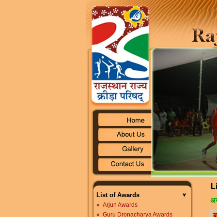
L
List of Awards
अर
»
Arjun Awards
»
Guru Dronacharya Awards
ब