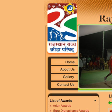
L
List of Awards
मे
»
Arjun Awards
»
Guru Dronacharya Awards