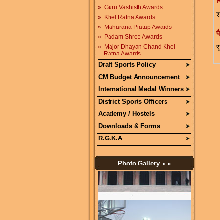
न
»
Guru Vashisth Awards
श
»
Khel Ratna Awards
»
Maharana Pratap Awards
प
»
Padam Shree Awards
»
Major Dhayan Chand Khel
स
Ratna Awards
Draft Sports Policy
CM Budget Announcement
International Medal Winners
District Sports Officers
Academy / Hostels
Downloads & Forms
R.G.K.A
Photo Gallery
» »